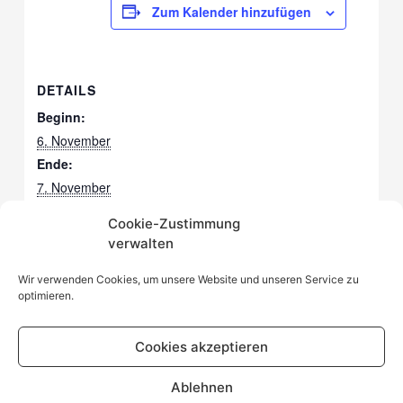
Zum Kalender hinzufügen
DETAILS
Beginn:
6. November
Ende:
7. November
Cookie-Zustimmung
verwalten
Walnussölpressen und 1. Likk
Apfelfest Aboretum
Kleve
Samentauschbörse
Wir verwenden Cookies, um unsere Website und unseren Service zu
optimieren.
Cookies akzeptieren
Startseite
Impressum
Datenschutz
Kontakt
Ablehnen
Cookie-Richtlinie (EU)