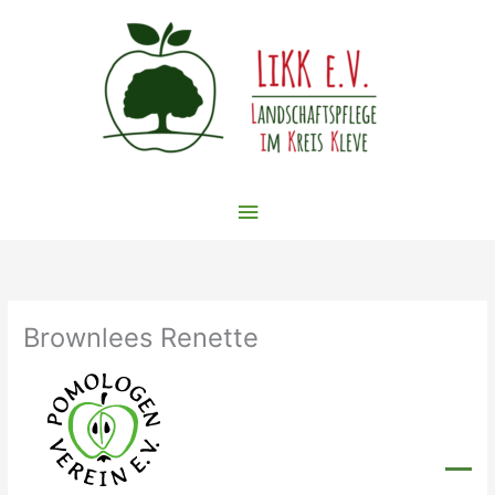
Zum
Inhalt
springen
Hauptmenü
Brownlees Renette