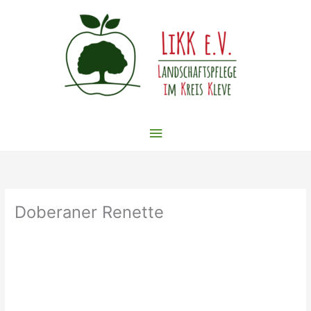
Zum
Inhalt
springen
Hauptmenü
Doberaner Renette