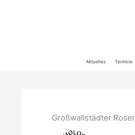
Zum
Inhalt
springen
Aktuelles
Termine
Großwallstädter Rosen