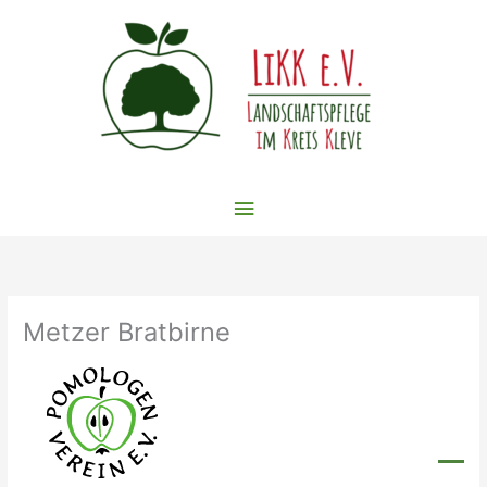
Zum
Inhalt
springen
Hauptmenü
Metzer Bratbirne