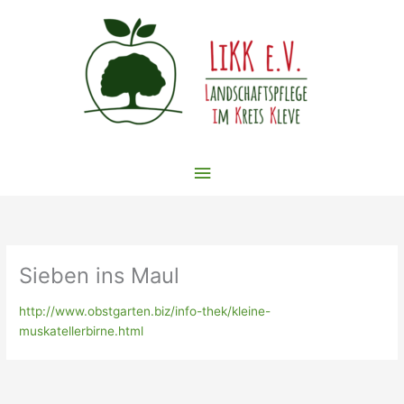
Zum
Inhalt
springen
Hauptmenü
Sieben ins Maul
http://www.obstgarten.biz/info-thek/kleine-
muskatellerbirne.html