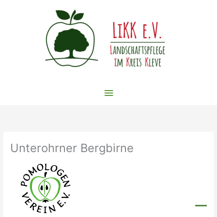
Zum
Inhalt
springen
Hauptmenü
Unterohrner Bergbirne