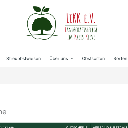
Streuobstwiesen
Über uns
Obstsorten
Sorten
he