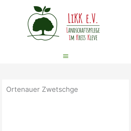
Zum
Inhalt
springen
Hauptmenü
Ortenauer Zwetschge