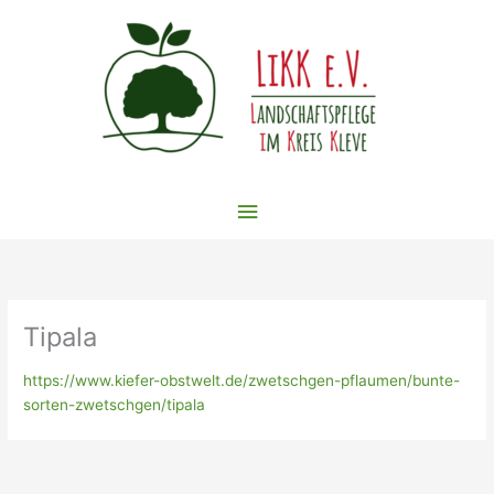
Zum
Inhalt
springen
Hauptmenü
Tipala
https://www.kiefer-obstwelt.de/zwetschgen-pflaumen/bunte-
sorten-zwetschgen/tipala